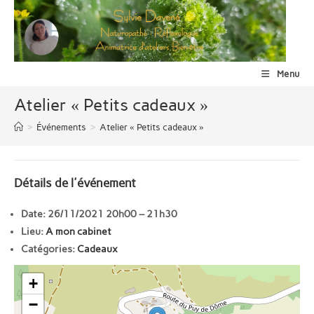
Skip
to
content
Menu
Atelier « Petits cadeaux »
>
Événements
>
Atelier « Petits cadeaux »
Détails de l'événement
Date:
26/11/2021 20h00
–
21h30
Lieu:
A mon cabinet
Catégories:
Cadeaux
+
−