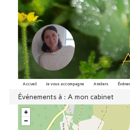
Skip
to
content
Accueil
Je vous accompagne
Ateliers
Événem
Événements à :
A mon cabinet
+
−