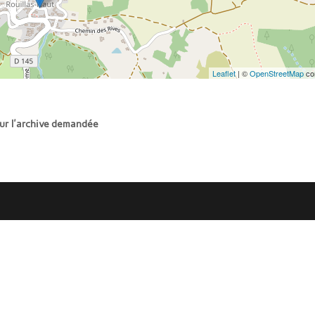
Leaflet
| ©
OpenStreetMap
con
our l'archive demandée