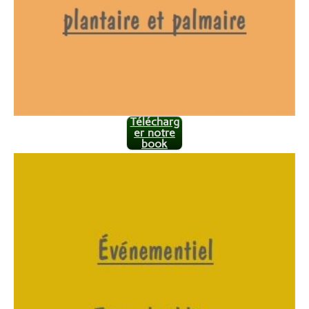
Télécharg
er notre
book