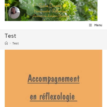
Skip
to
content
Menu
Test
>
Test